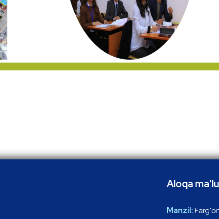
Aloqa ma'lu
Manzil:
Farg'on