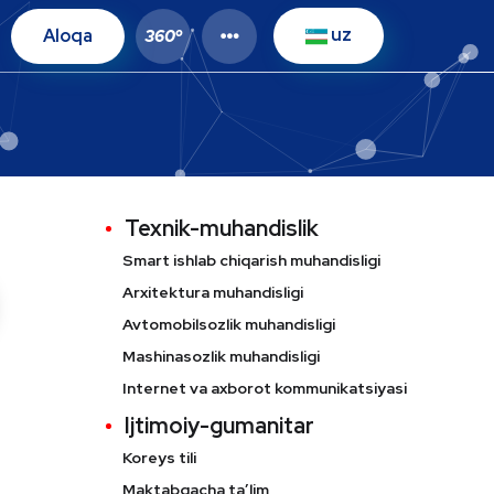
uz
Aloqa
o
360
Texnik-muhandislik
Smart ishlab chiqarish muhandisligi
Arxitektura muhandisligi
Avtomobilsozlik muhandisligi
Mashinasozlik muhandisligi
Internet va axborot kommunikatsiyasi
Ijtimoiy-gumanitar
Koreys tili
Maktabgacha ta’lim