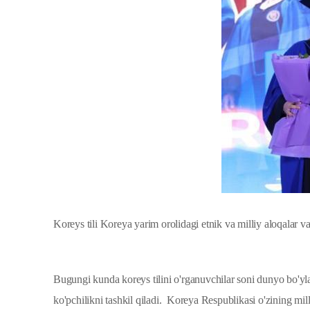
Koreys tili Koreya yarim orolidagi etnik va milliy aloqalar va
Bugungi kunda koreys tilini o'rganuvchilar soni dunyo bo'y
ko'pchilikni tashkil qiladi. Koreya Respublikasi o'zining mi