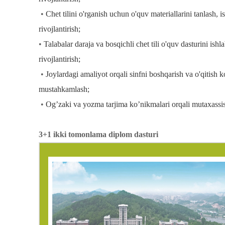
•
Chet tilini
o'rganish
uchun
o'quv
materiallarini
tanlash, i
rivojlantir
•
Talabalar
daraja
va
bosqichli
chet
tili
o'quv
dasturini
ishl
rivojlanti
•
Joylardagi
amaliyot
orqali
sinfni
boshqarish
va
o'qitish
k
mustahkam
•
Og’zaki
va
yozma
tarjima
ko’nikmalari
orqali
mutaxassis
3+1 ikki tomonlama diplom dasturi