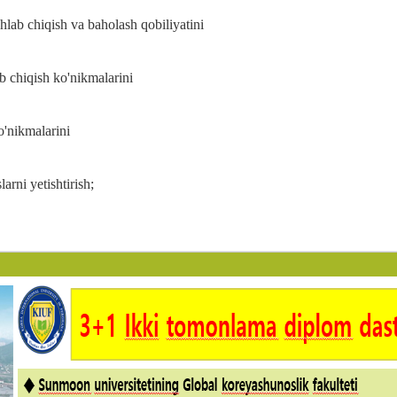
shlab
chiqish
va
baholash
qobiliyatini
ish;
ab
chiqish
ko'nikmalarini
rish;
o'nikmalarini
lash;
larni
yetishtirish;