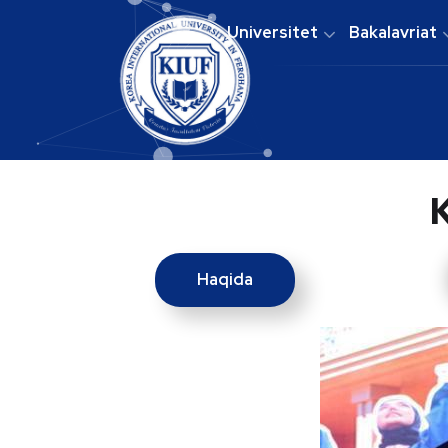
Universitet
Bakalavriat
K
Haqida