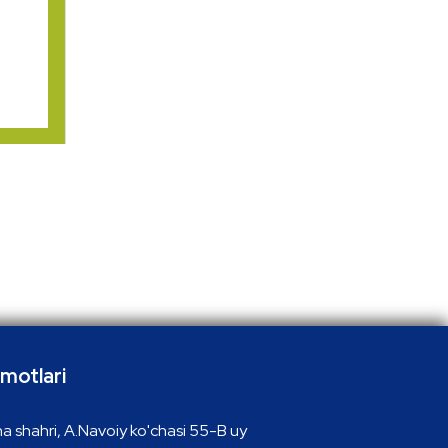
motlari
a shahri, A.Navoiy ko'chasi 55-B uy