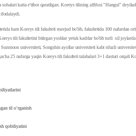
halari katta e'tibor qaratilgan. Koreys tilining alfifosi "Hangul" deyila
i ifodalaydi.
ida ham Koreys tili fakulteti mavjud bo'lib, fakultetida 100 nafardan ort
eys tili fakultetini bitirgan yoshlar yetuk kadrlar bo'lib turli xil joylarda
nmoon universiteti, Songshin ayollar universiteti kabi nfuzli universitet
cha 25 nafarga yaqin Koreys tili fakulteti talabalari 3+1 dasturi orqali K
iliyatlarini
rish;
ngan
til
o‘rganish
i;
ish
qobiliyatini
rish;