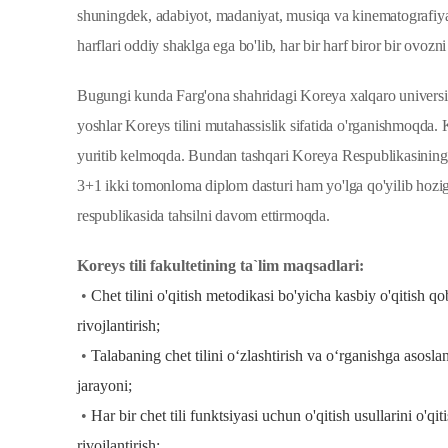
shuningdek, adabiyot, madaniyat, musiqa va kinematografiya so
harflari oddiy shaklga ega bo'lib, har bir harf biror bir ovozn
Bugungi kunda Farg'ona shahridagi Koreya xalqaro universitet
yoshlar Koreys tilini mutahassislik sifatida o'rganishmoqda. Kor
yuritib kelmoqda. Bundan tashqari Koreya Respublikasining Su
3+1 ikki tomonloma diplom dasturi ham yo'lga qo'yilib hoziga
respublikasida tahsilni davom ettirmoqda.
Koreys tili fakultetining ta`lim maqsadlari:
•
Chet tilini
o'qitish
metodikasi
bo'yicha
kasbiy
o'qitish
qob
rivojlanti
•
Talabaning
chet
tilini
o‘zlashtirish
va
o‘rganishga
asosla
jarayon
•
Har
bir
chet
tili
funktsiyasi
uchun
o'qitish
usullarini
o'qit
rivojlanti