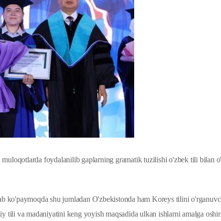
 muloqotlarda foydalanilib gaplarning gramatik tuzilishi o'zbek tili bilan 
lab ko'paymoqda shu jumladan O'zbekistonda ham Koreys tilini o'rganuvc
lliy tili va madaniyatini keng yoyish maqsadida ulkan ishlarni amalga osh