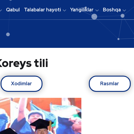
Qabul
Talabalar hayoti
Yangiliklar
Boshqa
oreys tili
Xodimlar
Rasmlar