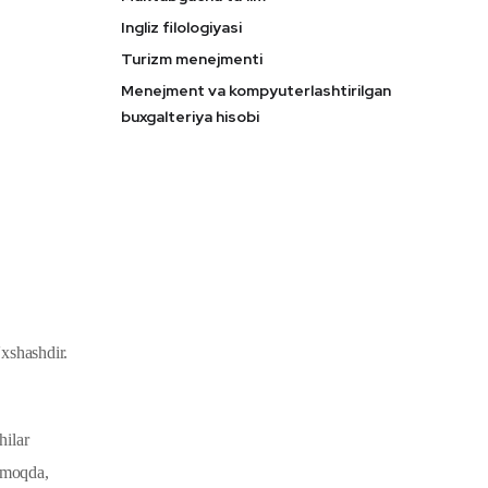
Ingliz filologiyasi
Turizm menejmenti
Menejment va kompyuterlashtirilgan
buxgalteriya hisobi
o'xshashdir.
hilar
irmoqda,