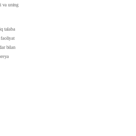
di va uning
iq talaba
 faoliyat
lar bilan
oreya