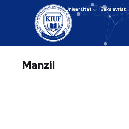
Universitet
Bakalavriat
Manzil