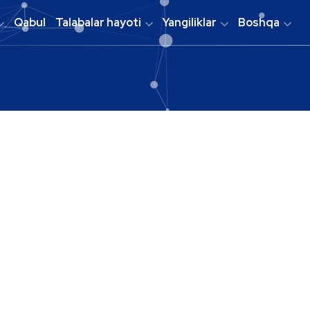
Qabul
Talabalar hayoti
Yangiliklar
Boshqa