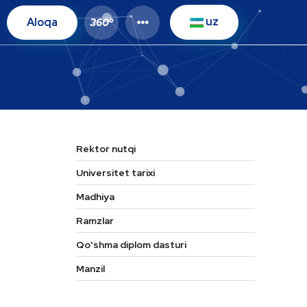
uz
Aloqa
o
360
Rektor nutqi
Universitet tarixi
Madhiya
Ramzlar
Qo'shma diplom dasturi
Manzil