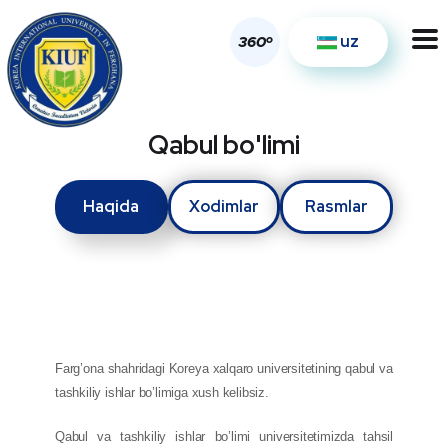
uz
o
360
Qabul bo'limi
Haqida
Xodimlar
Rasmlar
Farg’ona shahridagi Koreya xalqaro universitetining qabul va
tashkiliy ishlar bo’limiga xush kelibsiz.
Qabul va tashkiliy ishlar bo’limi universitetimizda tahsil