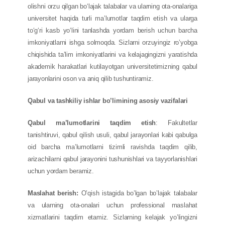
olishni orzu qilgan bo‘lajak talabalar va ularning ota-onalariga
universitet haqida turli ma’lumotlar taqdim etish va ularga
to‘g‘ri kasb yo‘lini tanlashda yordam berish uchun barcha
imkoniyatlarni ishga solmoqda. Sizlarni orzuyingiz ro’yobga
chiqishida ta’lim imkoniyatlarini va kelajagingizni yaratishda
akademik harakatlari kutilayotgan universitetimizning qabul
jarayonlarini oson va aniq qilib tushuntiramiz.
Qabul va tashkiliy ishlar bo’limining asosiy vazifalari
Qabul ma’lumotlarini taqdim etish
: Fakultetlar
tanishtiruvi, qabul qilish usuli, qabul jarayonlari kabi qabulga
oid barcha ma’lumotlarni tizimli ravishda taqdim qilib,
arizachilarni qabul jarayonini tushunishlari va tayyorlanishlari
uchun yordam beramiz.
Maslahat berish:
O’qish istagida bo’lgan bo’lajak talabalar
va ularning ota-onalari uchun professional maslahat
xizmatlarini taqdim etamiz. Sizlarning kelajak yo’lingizni