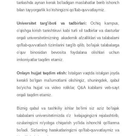
tanlashda aynan kerak bo’ladigan maslahatlar berib ishonch
bilan tayyorgarlik ko’rishingizni qo’llab-quvvatlaymiz.
Universitet targ’iboti va tadbirlari:
Ochiq kampus,
o’qishga kirish tanishtiruvi kabi turli xil tadbirlar va dasturlar
orqali universitetimizning akademik afzalliklari va talabalarni
qo'llab-quvvatlash tizimlarini targ'ib qilib, bo’lajak talabalarga
o’quv binosidan bevosita foydalana olishlari uchun
imkoniyatlar taqdim etamiz.
Onlayn hujjat taqdim etish:
Istalgan vaqtda istalgan joyda
kerakli bo’lgan ma’lumotlarni olishingiz, shuningdek, qabul
bo’yicha hujjat va video roliklar, Q&A kabilarni veb-sayt
orqali taqdim etamiz.
Biznig qabul va tashkiliy ishlar bo’limi siz aziz bo’lajak
talabalarni universitetimizda o’z kelajagingizni rejalashtirib,
ozularingizni ro’yobga chiqarish yo’lida ishonchli qo’llanma
bo’ladi. Sizlarning harakatlaringizni qo’llab-quvvatlaymiz va