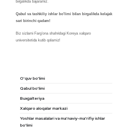
birgalikda bajaramiz.
Qabul va tashkiliy ishlar bo’limi bilan birgalikda kelajak
sari birinchi qadam!
Biz sizlarni Farg’ona shahridagi Koreya xalqaro
universitetida kutib qolamiz!
O'quv bo'limi
Qabul bo'limi
Buxgalteriya
Xalqaro aloqalar markazi
Yoshlar masalalari va ma'naviy-ma'rifiy ishlar
bo'limi