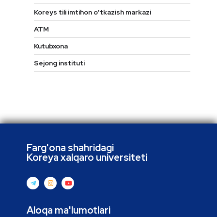
Koreys tili imtihon o'tkazish markazi
ATM
Kutubxona
Sejong instituti
Farg'ona shahridagi
Koreya xalqaro universiteti
Aloqa ma'lumotlari