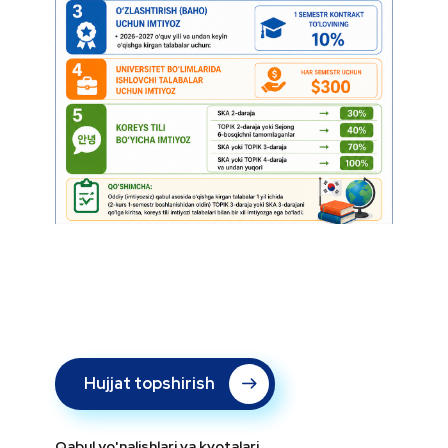
Hujjat topshirish
Qabul yo'nalishlari va kvotalari