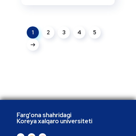
1
2
3
4
5
Farg'ona shahridagi
Koreya xalqaro universiteti