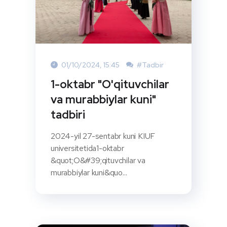
01/10/2024, 15:45
#Tadbir
1-oktabr "O'qituvchilar
va murabbiylar kuni"
tadbiri
2024-yil 27-sentabr kuni KIUF
universitetida1-oktabr
&quot;O&#39;qituvchilar va
murabbiylar kuni&quo...