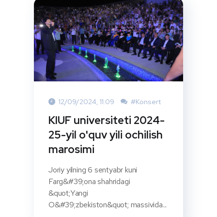
12/09/2024, 11:09
#Konsert
KIUF universiteti 2024-
25-yil o'quv yili ochilish
marosimi
Joriy yilning 6 sentyabr kuni
Farg&#39;ona shahridagi
&quot;Yangi
O&#39;zbekiston&quot; massivida...