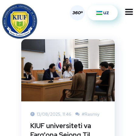
uz
o
360
13/08/2025, 11:46
#Rasmiy
KIUF universiteti va
Farg'ona Sejong Til