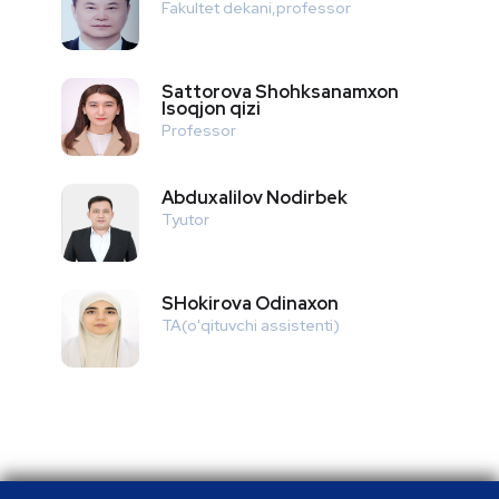
Fakultet dekani,professor
Sattorova Shohksanamxon
Isoqjon qizi
Professor
Abduxalilov Nodirbek
Tyutor
SHokirova Odinaxon
TA(o'qituvchi assistenti)