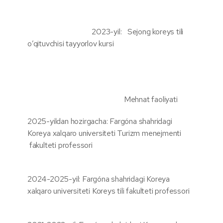
2023-yil: Sejong koreys tili
o’qituvchisi tayyorlov kursi
Mehnat faoliyati
2025-yildan hozirgacha: Fargóna shahridagi
Koreya xalqaro universiteti Turizm menejmenti
fakulteti professori
2024-2025-yil: Fargóna shahridagi Koreya
xalqaro universiteti Koreys tili fakulteti professori