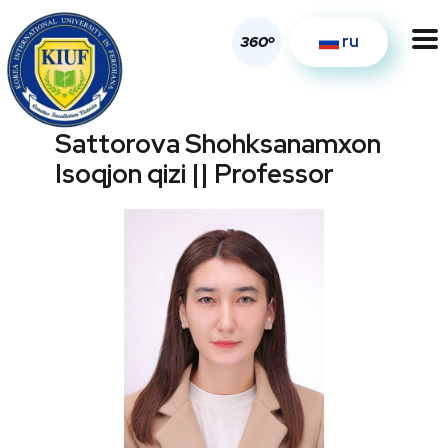
ru
o
360
Sattorova Shohksanamxon
Isoqjon qizi || Professor