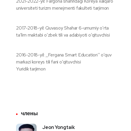
2021-2022-yil: Fargóna shahridagi Koreya xalqaro
universiteti turizm menejmenti fakulteti tarjimon
2017-2018-yil: Quvasoy Shahar 6-umumiy o’rta
ta’lim maktabi o’zbek tili va adabiyoti o’qituvchisi
2016-2018-yil: ,,Fergana Smart Education’’ o’quv
markazi koreys tili fani o’qituvchisi
Yuridik tarjimon
члены
Jeon Yongtaik