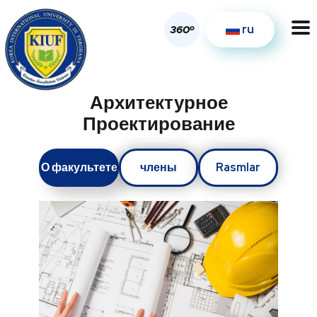
ru
o
360
Архитектурное
Проектирование
О факультете
члены
Rasmlar