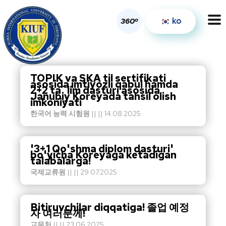
ko
o
360
TOPIK va SKA til sertifikati
asosida imtiyozli qabul hamda
2+2 ta`lim dasturi asosida
Janubiy Koreyada tahsil olish
imkoniyati
한국어 능력 시험원
|| || 14.08.2025
'3+1 Qo'shma diplom dasturi'
bo'yicha Koreyaga ketadigan
talabalarga!
국제교류원
|| || 29.07.2025
Bitiruvchilar diqqatiga! 졸업 예정
자 여러분께!
교무처
|| || 23.06.2025