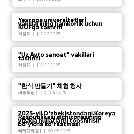
Yevropa universitetlari
vakillarining hamkorlik uchun
KIUFga tashrifi
학생처
|| || 12.06.2025
"Uz Avto sanoat" vakillari
tashrifi
학생처
|| || 12.06.2025
"한식 만들기" 체험 행사
세종학당
|| || 02.06.2025
2025-yil O'zbekistondagi Koreya
Respublikasi elchixonasining
vizaga hujjatlarni topshirish
bo'yicha ko'rsatmasi
국제교류원
|| || 30.05.2025