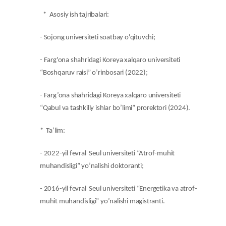
* Asosiy ish tajribalari:
- Sojong universiteti soatbay o'qituvchi;
- Farg'ona shahridagi Koreya xalqaro universiteti
“Boshqaruv raisi” o’rinbosari (2022);
- Farg’ona shahridagi Koreya xalqaro universiteti
“Qabul va tashkiliy ishlar bo’limi” prorektori (2024).
* Ta’lim:
- 2022-yil fevral Seul universiteti “Atrof-muhit
muhandisligi” yo’nalishi doktoranti;
- 2016-yil fevral Seul universiteti “Energetika va atrof-
muhit muhandisligi” yo’nalishi magistranti.