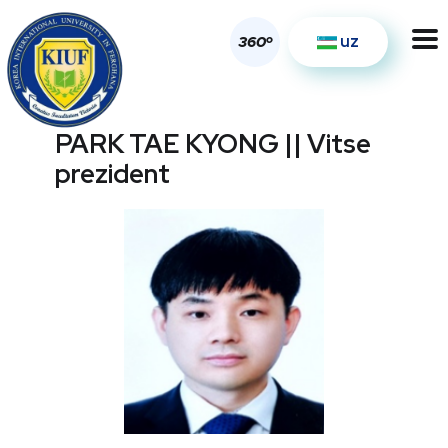
uz
o
360
PARK TAE KYONG || Vitse
prezident