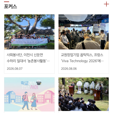
포커스
사회봉사단, 이천시 신둔면
교원창업기업 옵틱믹스, 프랑스
수하리 일대서 ‘농촌봉사활동’
‘Viva Technology 2026’에서
펼쳐
AI 기반 비접촉 핸드제스처 센서
2026.08.07
2026.08.06
공개