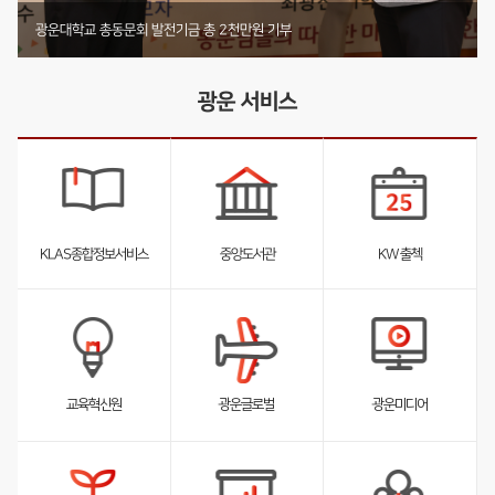
기부 내역 전체 보러가기
부동산법무학과 박사동문, 발전기금 4천2백12만원 기부
미디어커뮤니케이션학부 둥지장학회, 1천4백61만원 기탁
광운대학교 총동문회 발전기금 총 2천만원 기부
광운 서비스
KLAS종합정보서비스
중앙도서관
KW 출첵
서
서
서
브
브
브
리
리
리
스
스
스
트
트
트
펼
펼
펼
교육혁신원
광운글로벌
광운미디어
침
침
침
서
브
리