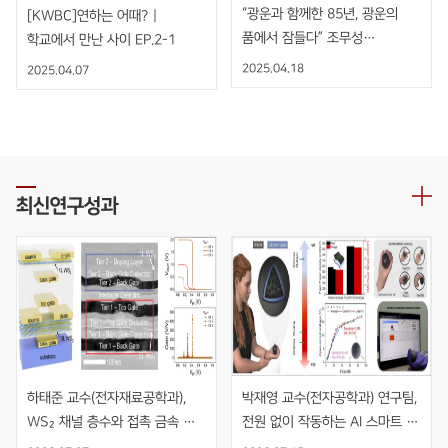
“광운과 함께한 85년, 광운의
[KWBC]연하는 어때? |
품에서 잠들다” 조무성
학교에서 만난 사이 EP.2-1
광운대학교 초대총장 영결식
2025.04.18
2025.04.07
엄수
최신연구성과
하태준 교수(전자재료공학과), 
박재영 교수(전자공학과) 연구팀, 
WS₂ 채널 층수와 접촉 금속 
전원 없이 작동하는 AI 스마트 
동시 최적화를 통한 초고이득 
재활볼 개발