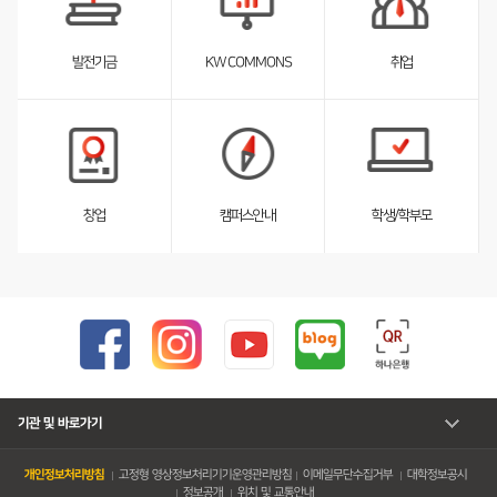
스
트
펼
취업
발전기금
KW COMMONS
침
서
서
브
브
리
리
스
스
트
트
펼
펼
창업
캠퍼스안내
학생/학부모
침
침
기관 및 바로가기
개인정보처리방침
고정형 영상정보처리기기운영관리방침
이메일무단수집거부
대학정보공시
정보공개
위치 및 교통안내