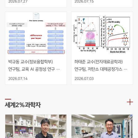
2026.07.27
2026.07.15
수직 적층 NMOS 인버터 개발
박규동 교수(정보융합학부) 
하태준 교수(전자재료공학과) 
연구팀, 교육 AI 공정성 연구 
연구팀, 저탄소 대체공정가스 
AIED 발표
NO2 기반 PECVD 공정을 
2026.07.14
2026.07.03
적용한 고품질 SiO2 절연막 개발
세계2%과학자