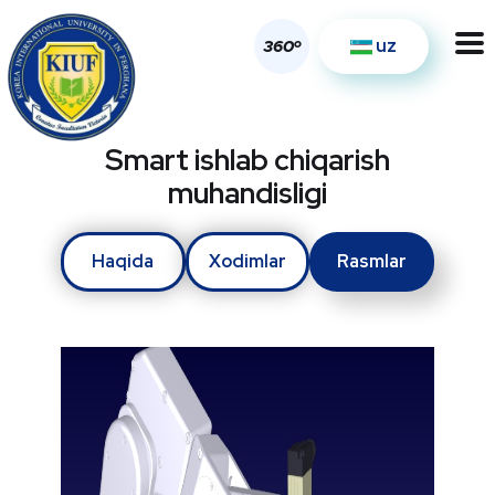
uz
o
360
Smart ishlab chiqarish
muhandisligi
Haqida
Xodimlar
Rasmlar