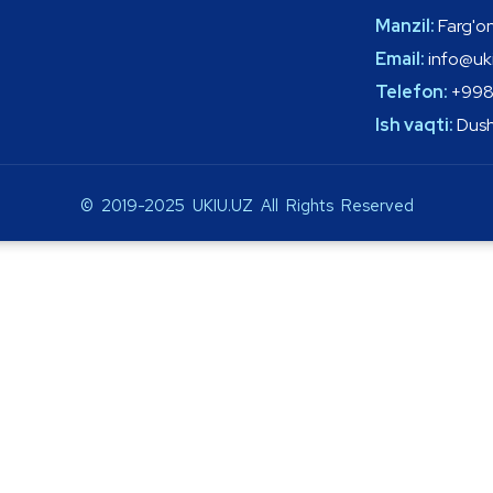
Manzil:
Farg'on
Email:
info@uki
Telefon:
+998
Ish vaqti:
Dush
© 2019-2025 UKIU.UZ All Rights Reserved