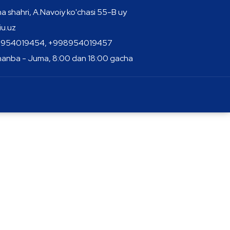
a shahri, A.Navoiy ko'chasi 55-B uy
u.uz
954019454, +998954019457
anba - Juma, 8:00 dan 18:00 gacha