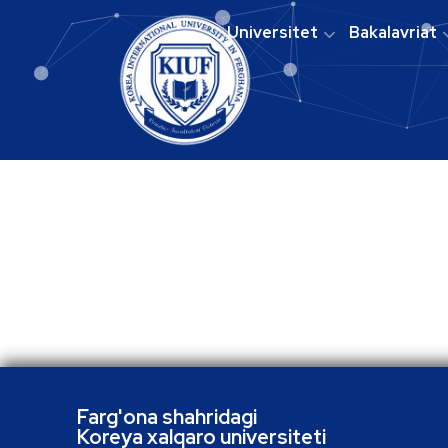
Universitet
Bakalavriat
Farg'ona shahridagi
Koreya xalqaro universiteti