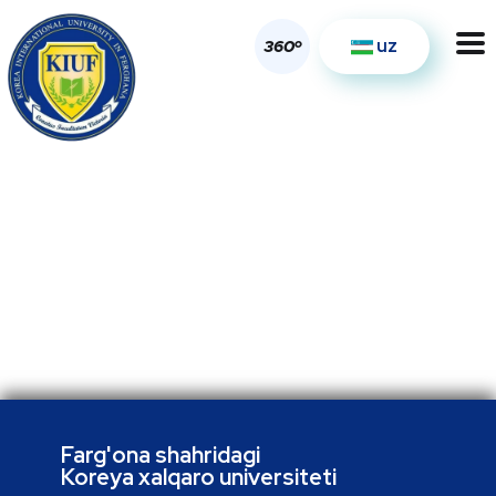
uz
o
360
Farg'ona shahridagi
Koreya xalqaro universiteti