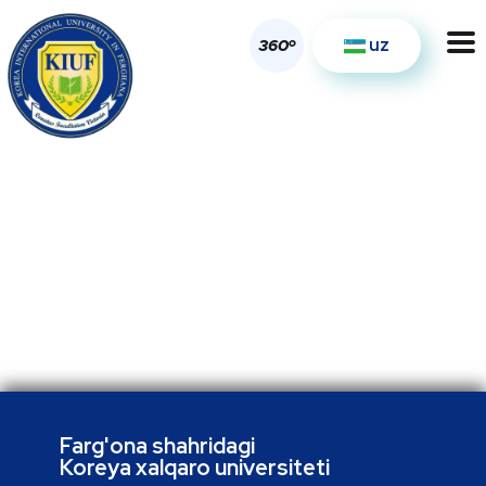
uz
o
360
Farg'ona shahridagi
Koreya xalqaro universiteti