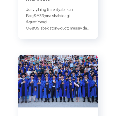
Joriy yilning 6 sentyabr kuni
Farg&#39;ona shahridagi
&quot;Yangi
O&#39;zbekiston&quot; massivida...