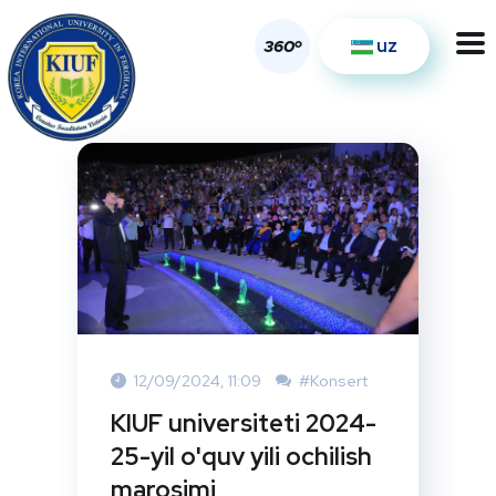
uz
o
360
12/09/2024, 11:09
#Konsert
KIUF universiteti 2024-
25-yil o'quv yili ochilish
marosimi