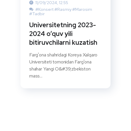
11/09/2024, 12:55
#Konsert
#Rasmiy
#Marosim
#Tadbir
Universitetning 2023-
2024 o‘quv yili
bitiruvchilarni kuzatish
Farg'ona shahridagi Koreya Xalqaro
Universiteti tomonidan Farg'ona
shahar Yangi O&#39;zbekiston
mass...