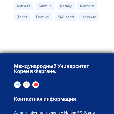
Konsert
Maxsus
Rasmiy
Marosim
Tadbir
Festival
SKA testi
Kelishuv
Международный Университет
Кореи в Фергане.
Контактная информация
Адрес:
г.Фергана, улица А.Навои 55-Б дом