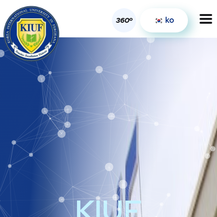
ko
o
360
KIUF